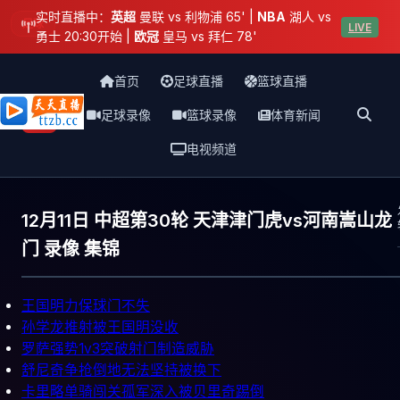
实时直播中：
英超
曼联 vs 利物浦 65' |
NBA
湖人 vs
足球
LIVE
勇士 20:30开始 |
欧冠
皇马 vs 拜仁 78'
首页
足球直播
篮球直播
足球录像
篮球录像
体育新闻
天天直播网
电视频道
12月11日 中超第30轮 天津津门虎vs河南嵩山龙
门 录像 集锦
王国明力保球门不失
孙学龙推射被王国明没收
罗萨强势1v3突破射门制造威胁
舒尼奇争抢倒地无法坚持被换下
卡里略单骑闯关孤军深入被贝里奇踢倒