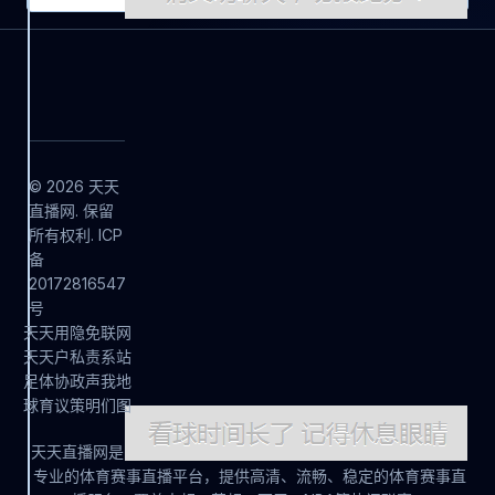
© 2026 天天
直播网. 保留
所有权利. ICP
备
20172816547
号
天
天
用
隐
免
联
网
天
天
户
私
责
系
站
足
体
协
政
声
我
地
球
育
议
策
明
们
图
天天直播网是
专业的体育赛事直播平台，提供高清、流畅、稳定的体育赛事直