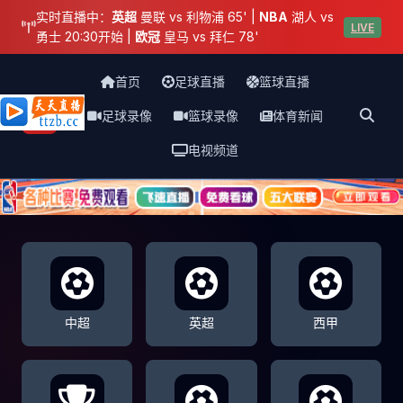
实时直播中：
英超
曼联 vs 利物浦 65' |
NBA
湖人 vs
LIVE
勇士 20:30开始 |
欧冠
皇马 vs 拜仁 78'
首页
足球直播
篮球直播
足球录像
篮球录像
体育新闻
天天直播网
电视频道
中超
英超
西甲