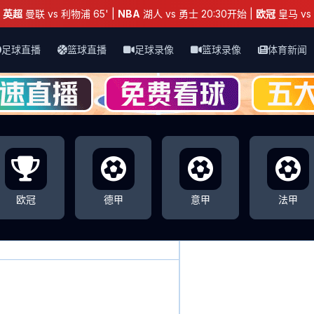
：
英超
曼联 vs 利物浦 65' |
NBA
湖人 vs 勇士 20:30开始 |
欧冠
皇马 vs 
足球直播
篮球直播
足球录像
篮球录像
体育新闻
欧冠
德甲
意甲
法甲