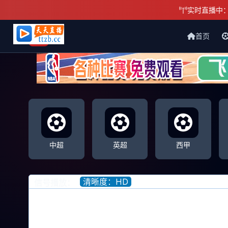
实时直播中
首页
天天直播网
中超
英超
西甲
清晰度：HD
信号播放：