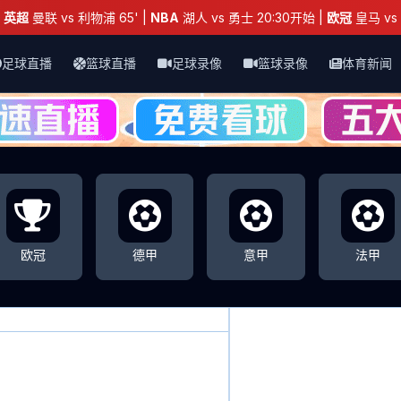
：
英超
曼联 vs 利物浦 65' |
NBA
湖人 vs 勇士 20:30开始 |
欧冠
皇马 vs 
足球直播
篮球直播
足球录像
篮球录像
体育新闻
欧冠
德甲
意甲
法甲