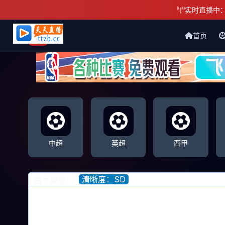
实时直播中
首页
天天直播网
中超
英超
西甲
清晰度：SD
信号播放：