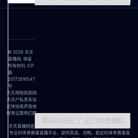
© 2026 天天
直播网. 保留
所有权利. ICP
备
20172816547
号
天
天
用
隐
免
联
网
天
天
户
私
责
系
站
足
体
协
政
声
我
地
球
育
议
策
明
们
图
天天直播网是
专业的体育赛事直播平台，提供高清、流畅、稳定的体育赛事直