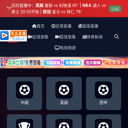
实时直播中：
英超
曼联 vs 利物浦 65' |
NBA
湖人 vs
LIVE
勇士 20:30开始 |
欧冠
皇马 vs 拜仁 78'
首页
足球直播
篮球直播
足球录像
篮球录像
体育新闻
天天直播网
电视频道
中超
英超
西甲