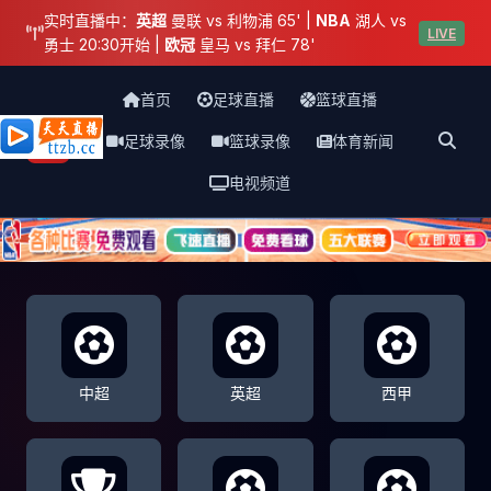
实时直播中：
英超
曼联 vs 利物浦 65' |
NBA
湖人 vs
LIVE
勇士 20:30开始 |
欧冠
皇马 vs 拜仁 78'
首页
足球直播
篮球直播
足球录像
篮球录像
体育新闻
天天直播网
电视频道
中超
英超
西甲