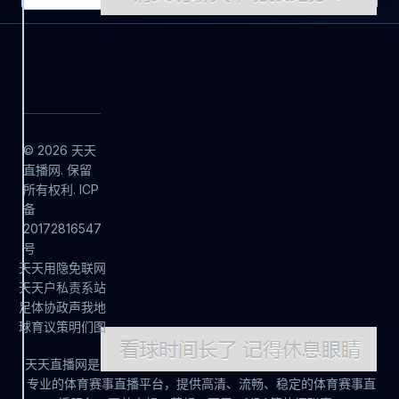
© 2026 天天
直播网. 保留
所有权利. ICP
备
20172816547
号
天
天
用
隐
免
联
网
天
天
户
私
责
系
站
足
体
协
政
声
我
地
球
育
议
策
明
们
图
天天直播网是
专业的体育赛事直播平台，提供高清、流畅、稳定的体育赛事直