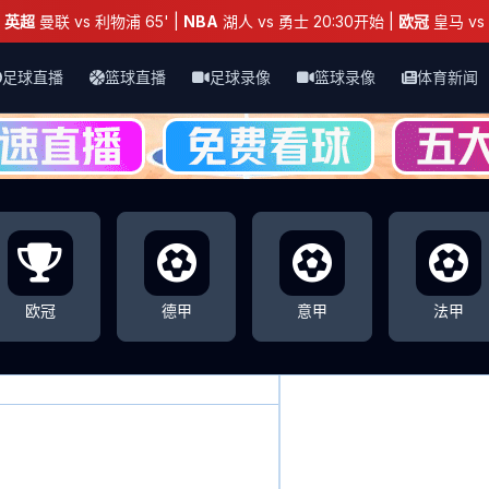
：
英超
曼联 vs 利物浦 65' |
NBA
湖人 vs 勇士 20:30开始 |
欧冠
皇马 vs 
足球直播
篮球直播
足球录像
篮球录像
体育新闻
欧冠
德甲
意甲
法甲