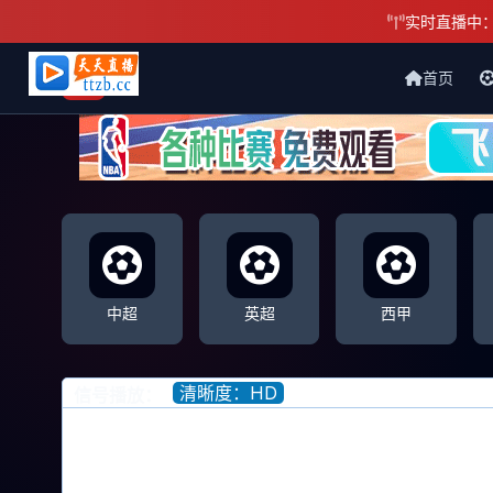
实时直播中
首页
天天直播网
中超
英超
西甲
清晰度：HD
信号播放：