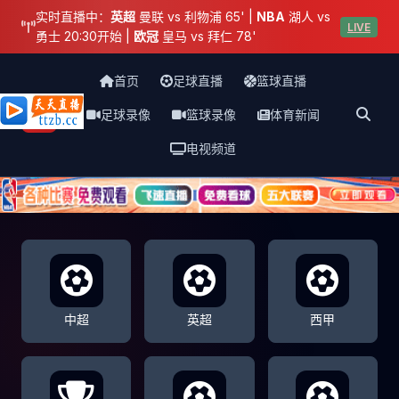
实时直播中：
英超
曼联 vs 利物浦 65' |
NBA
湖人 vs
LIVE
勇士 20:30开始 |
欧冠
皇马 vs 拜仁 78'
首页
足球直播
篮球直播
足球录像
篮球录像
体育新闻
天天直播网
电视频道
中超
英超
西甲