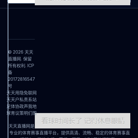
© 2026 天天
直播网. 保留
所有权利. ICP
备
20172816547
号
天
天
用
隐
免
联
网
天
天
户
私
责
系
站
足
体
协
政
声
我
地
球
育
议
策
明
们
图
天天直播网是
专业的体育赛事直播平台，提供高清、流畅、稳定的体育赛事直