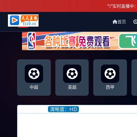
实时直播中
首页
天天直播网
中超
英超
西甲
清晰度：HD
信号播放：