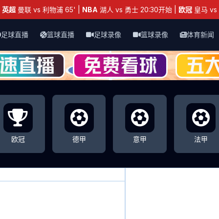
：
英超
曼联 vs 利物浦 65' |
NBA
湖人 vs 勇士 20:30开始 |
欧冠
皇马 vs 
足球直播
篮球直播
足球录像
篮球录像
体育新闻
欧冠
德甲
意甲
法甲