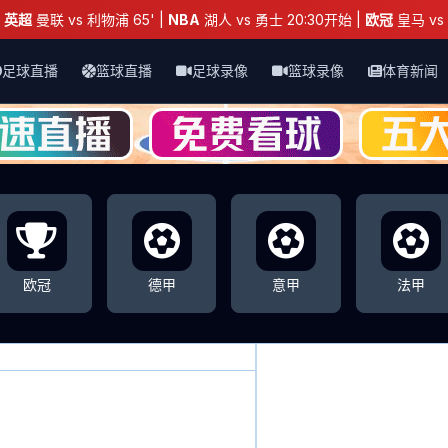
：
英超
曼联 vs 利物浦 65' |
NBA
湖人 vs 勇士 20:30开始 |
欧冠
皇马 vs 
足球直播
篮球直播
足球录像
篮球录像
体育新闻
欧冠
德甲
意甲
法甲