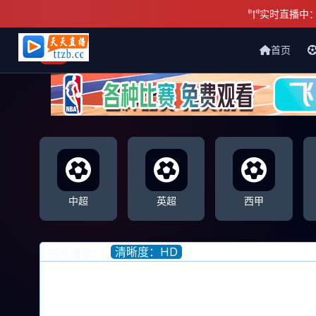
实时直播中
首页
天天直播网
中超
英超
西甲
清晰度：HD
信号播放：