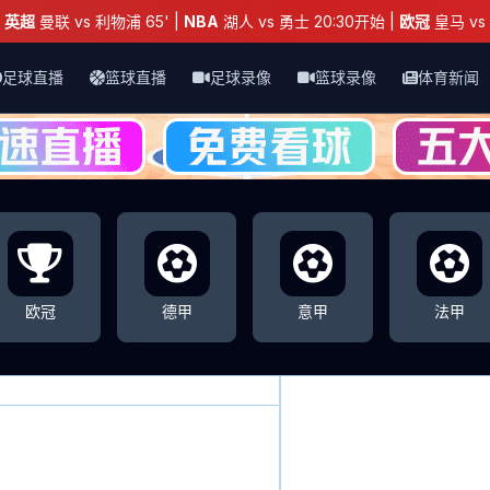
：
英超
曼联 vs 利物浦 65' |
NBA
湖人 vs 勇士 20:30开始 |
欧冠
皇马 vs 
足球直播
篮球直播
足球录像
篮球录像
体育新闻
欧冠
德甲
意甲
法甲