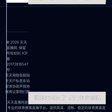
© 2026 天天
直播网. 保留
所有权利. ICP
备
20172816547
号
天
天
用
隐
免
联
网
天
天
户
私
责
系
站
足
体
协
政
声
我
地
球
育
议
策
明
们
图
天天直播网是
专业的体育赛事直播平台，提供高清、流畅、稳定的体育赛事直