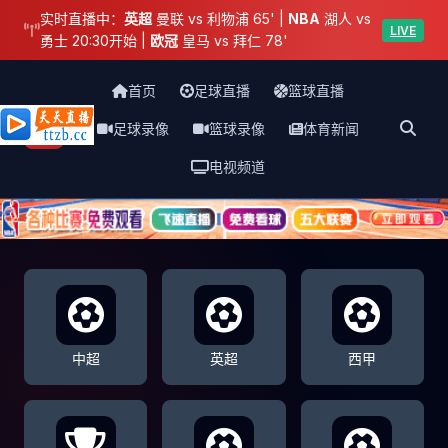
实时直播中：
英超
曼联 vs 利物浦 65' |
NBA
湖人 vs
LIVE
勇士 20:30开始 |
欧冠
皇马 vs 拜仁 78'
首页
足球直播
篮球直播
足球录像
篮球录像
体育新闻
天天直播网
电视频道
中超
英超
西甲