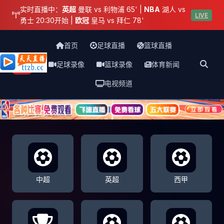
实时直播中：
英超
曼联 vs 利物浦 65' |
NBA
湖人 vs
LIVE
勇士 20:30开始 |
欧冠
皇马 vs 拜仁 78'
首页
足球直播
篮球直播
足球录像
篮球录像
体育新闻
天天直播网
电视频道
中超
英超
西甲