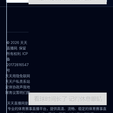
© 2026 天天
直播网. 保留
所有权利. ICP
备
20172816547
号
天
天
用
隐
免
联
网
天
天
户
私
责
系
站
足
体
协
政
声
我
地
球
育
议
策
明
们
图
天天直播网是
专业的体育赛事直播平台，提供高清、流畅、稳定的体育赛事直