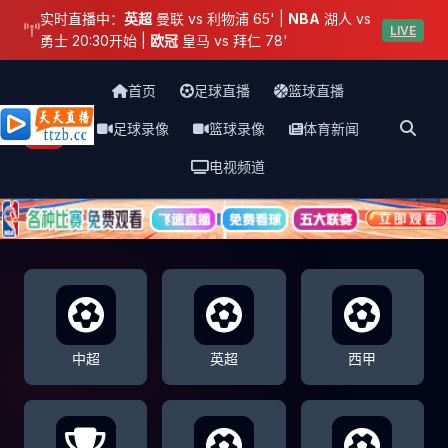
实时直播中：
英超
曼联 vs 利物浦 65' |
NBA
湖人 vs
LIVE
勇士 20:30开始 |
欧冠
皇马 vs 拜仁 78'
首页
足球直播
篮球直播
足球录像
篮球录像
体育新闻
天天直播网
电视频道
中超
英超
西甲