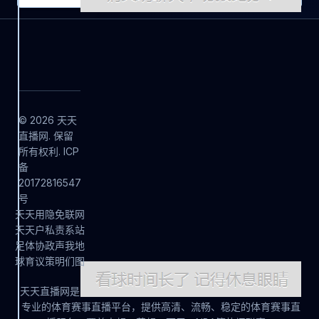
© 2026 天天
直播网. 保留
所有权利. ICP
备
20172816547
号
天
天
用
隐
免
联
网
天
天
户
私
责
系
站
足
体
协
政
声
我
地
球
育
议
策
明
们
图
天天直播网是
专业的体育赛事直播平台，提供高清、流畅、稳定的体育赛事直