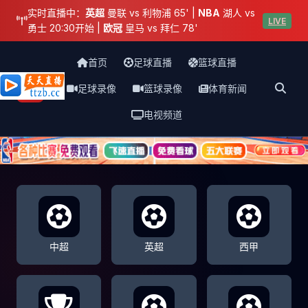
实时直播中：
英超
曼联 vs 利物浦 65' |
NBA
湖人 vs
LIVE
勇士 20:30开始 |
欧冠
皇马 vs 拜仁 78'
首页
足球直播
篮球直播
足球录像
篮球录像
体育新闻
天天直播网
电视频道
中超
英超
西甲