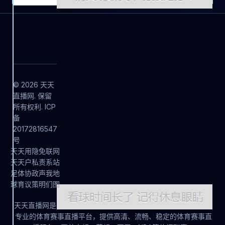
© 2026 天天
直播网. 保留
所有权利. ICP
备
20172816547
号
天
天
用
隐
免
联
网
天
天
户
私
责
系
站
足
体
协
政
声
我
地
球
育
议
策
明
们
图
天天直播网是
专业的体育赛事直播平台，提供高清、流畅、稳定的体育赛事直