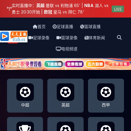
实时直播中：
英超
曼联 vs 利物浦 65' |
NBA
湖人 vs
LIVE
勇士 20:30开始 |
欧冠
皇马 vs 拜仁 78'
首页
足球直播
篮球直播
足球录像
篮球录像
体育新闻
天天直播网
电视频道
中超
英超
西甲