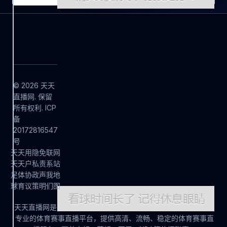
© 2026 天天
直播网. 保留
所有权利. ICP
备
20172816547
号
天
天
用
隐
免
联
网
天
天
户
私
责
系
站
足
体
协
政
声
我
地
球
育
议
策
明
们
图
天天直播网是
专业的体育赛事直播平台，提供高清、流畅、稳定的体育赛事直