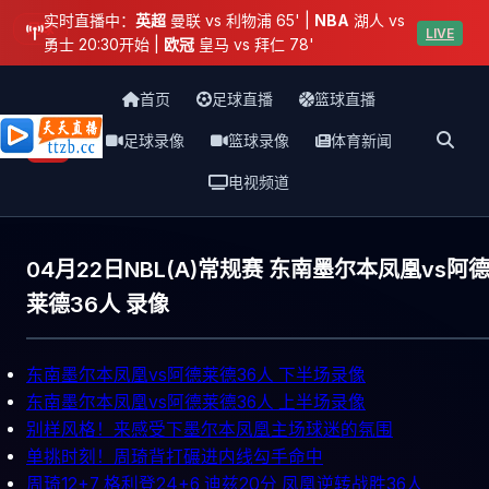
实时直播中：
英超
曼联 vs 利物浦 65' |
NBA
湖人 vs
足球
LIVE
勇士 20:30开始 |
欧冠
皇马 vs 拜仁 78'
首页
足球直播
篮球直播
足球录像
篮球录像
体育新闻
天天直播网
电视频道
04月22日NBL(A)常规赛 东南墨尔本凤凰vs阿
莱德36人 录像
东南墨尔本凤凰vs阿德莱德36人 下半场录像
东南墨尔本凤凰vs阿德莱德36人 上半场录像
别样风格！来感受下墨尔本凤凰主场球迷的氛围
单挑时刻！周琦背打碾进内线勾手命中
周琦12+7 格利登24+6 迪兹20分 凤凰逆转战胜36人