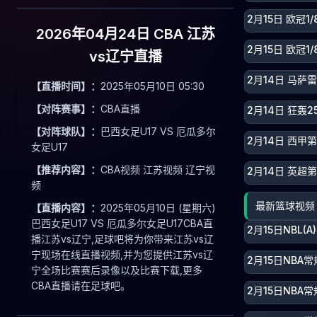
2月15日 欧冠1
2026年04月24日 CBA 江苏
2月15日 欧冠1
vs辽宁直播
2月14日 马萨
【直播时间】：
2025年05月10日 05:30
【对阵赛事】：
CBA直播
2月14日 狂轰
【对阵球队】：
巴西女足U17 VS 厄瓜多尔
2月14日 西甲
女足U17
【推荐内容】：
CBA视频 江苏视频 辽宁视
2月14日 英超
频
最新篮球视频
【直播内容】：
2025年05月10日 (星期六)
巴西女足U17 VS 厄瓜多尔女足U17CBA直
2月15日NBL(
播江苏vs辽宁,足球吧将为你带来江苏vs辽
宁现场在线直播视频,并为您提供江苏vs辽
2月15日NBA
宁全场比赛赛后录像以及比赛下载,更多
CBA直播请在足球吧。
2月15日NBA常