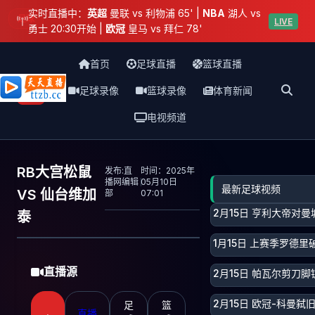
实时直播中：
英超
曼联 vs 利物浦 65' |
NBA
湖人 vs
足球
LIVE
勇士 20:30开始 |
欧冠
皇马 vs 拜仁 78'
首页
足球直播
篮球直播
足球录像
篮球录像
体育新闻
天天直播网
电视频道
RB大宫松鼠
发布:直
时间：2025年
播网编辑
05月10日
最新足球视频
VS 仙台维加
部
07:01
2月15日 亨利大帝对
泰
1月15日 上赛季罗德里
直播源
2月15日 帕瓦尔剪刀
2月15日 欧冠-科曼
足
篮
直播