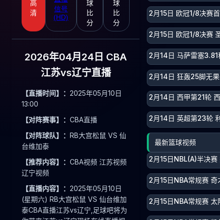
高
球
球
信号
2月15日 欧冠1/8决赛
清
比
比
(HD)
分
分
2月15日 欧冠1/8决赛
2月14日 马萨雷塞3.
2026年04月24日 CBA
江苏vs辽宁直播
2月14日 狂轰25脚
【直播时间】：
2025年05月10日
2月14日 西甲第21轮
13:00
2月14日 英超第23轮 
【对阵赛事】：
CBA直播
【对阵球队】：
RB大宫松鼠 VS 仙
最新篮球视频
台维加泰
2月15日NBL(A)半决
【推荐内容】：
CBA视频 江苏视频
辽宁视频
2月15日NBA常规赛 奇
【直播内容】：
2025年05月10日
(星期六) RB大宫松鼠 VS 仙台维加
2月15日NBA常规赛 太
泰CBA直播江苏vs辽宁,足球吧将为