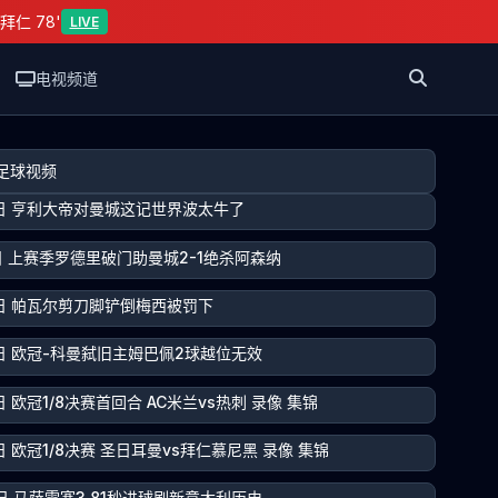
拜仁 78'
LIVE
电视频道
足球视频
5日 亨利大帝对曼城这记世界波太牛了
5日 上赛季罗德里破门助曼城2-1绝杀阿森纳
5日 帕瓦尔剪刀脚铲倒梅西被罚下
5日 欧冠-科曼弑旧主姆巴佩2球越位无效
日 欧冠1/8决赛首回合 AC米兰vs热刺 录像 集锦
日 欧冠1/8决赛 圣日耳曼vs拜仁慕尼黑 录像 集锦
4日 马萨雷塞3.81秒进球刷新意大利历史