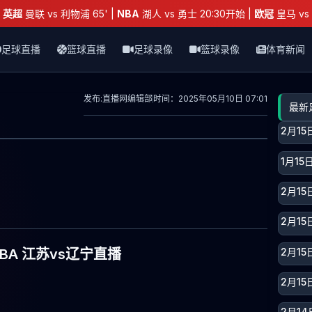
：
英超
曼联 vs 利物浦 65' |
NBA
湖人 vs 勇士 20:30开始 |
欧冠
皇马 vs 
足球直播
篮球直播
足球录像
篮球录像
体育新闻
发布:直播网编辑部
时间：2025年05月10日 07:01
最新
2月1
1月1
2月1
2月1
2月15
CBA 江苏vs辽宁直播
2月15
2月1