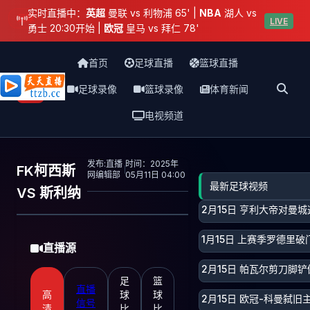
实时直播中：
英超
曼联 vs 利物浦 65' |
NBA
湖人 vs
足球
LIVE
勇士 20:30开始 |
欧冠
皇马 vs 拜仁 78'
首页
足球直播
篮球直播
足球录像
篮球录像
体育新闻
天天直播网
电视频道
发布:直播
时间：2025年
FK柯西斯
网编辑部
05月11日 04:00
最新足球视频
VS 斯利纳
2月15日 亨利大帝对曼
1月15日 上赛季罗德里破
直播源
2月15日 帕瓦尔剪刀脚
足
篮
直播
高
球
球
2月15日 欧冠-科曼弑
信号
清
比
比