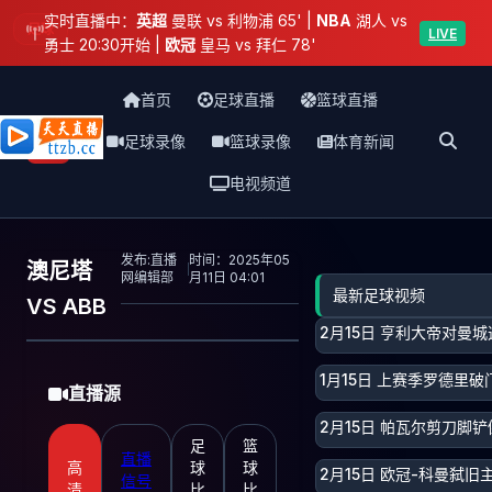
实时直播中：
英超
曼联 vs 利物浦 65' |
NBA
湖人 vs
足球
LIVE
勇士 20:30开始 |
欧冠
皇马 vs 拜仁 78'
首页
足球直播
篮球直播
足球录像
篮球录像
体育新闻
天天直播网
电视频道
发布:直播
时间：2025年05
澳尼塔
网编辑部
月11日 04:01
最新足球视频
VS ABB
2月15日 亨利大帝对曼
1月15日 上赛季罗德里破
直播源
2月15日 帕瓦尔剪刀脚
足
篮
直播
高
球
球
2月15日 欧冠-科曼弑
信号
清
比
比