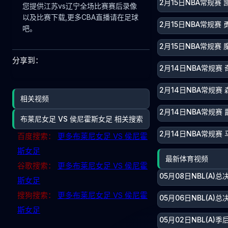
2月15日NBA常规赛 
您提供江苏vs辽宁全场比赛赛后录像
以及比赛下载,更多CBA直播请在足球
2月15日NBA常规赛 
吧。
2月15日NBA常规赛 
分享到：
2月14日NBA常规赛 
2月14日NBA常规赛 
相关视频
2月14日NBA常规赛 
布莱尼女足 VS 侯尼霍斯女足 相关搜索
2月14日NBA常规赛 
百度搜索：
更多布莱尼女足 VS 侯尼霍
斯女足
最新体育视频
谷歌搜索：
更多布莱尼女足 VS 侯尼霍
05月08日NBL(A)
斯女足
搜狗搜索：
更多布莱尼女足 VS 侯尼霍
05月06日NBL(A)
斯女足
05月02日NBL(A)