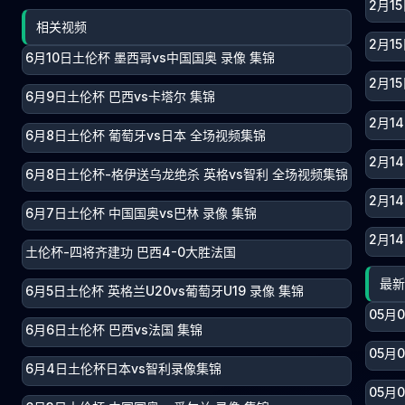
2月1
相关视频
2月1
6月10日土伦杯 墨西哥vs中国国奥 录像 集锦
2月1
6月9日土伦杯 巴西vs卡塔尔 集锦
2月1
6月8日土伦杯 葡萄牙vs日本 全场视频集锦
2月1
6月8日土伦杯-格伊送乌龙绝杀 英格vs智利 全场视频集锦
2月1
6月7日土伦杯 中国国奥vs巴林 录像 集锦
2月1
土伦杯-四将齐建功 巴西4-0大胜法国
最
6月5日土伦杯 英格兰U20vs葡萄牙U19 录像 集锦
05月
6月6日土伦杯 巴西vs法国 集锦
05月
6月4日土伦杯日本vs智利录像集锦
05月