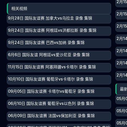
2月1
相关视频
2月1
9月28日 国际友谊赛 加拿大vs乌拉圭 录像 集锦
2月1
9月24日 国际友谊赛 阿根廷vs洪都拉斯 录像 集锦
2月1
9月24日 国际友谊赛 巴西vs加纳 录像 集锦
2月1
6月6日 国际友谊 阿根廷vs爱沙尼亚 录像 集锦
2月1
11月15日 国际友谊赛 阿塞拜疆vs卡塔尔 录像 集锦
2月1
10月10日 国际友谊赛 葡萄牙vs卡塔尔 录像 集锦
最
09月05日 国际友谊赛 卡塔尔vs葡萄牙 录像 集锦
05月
06月10日 国际友谊赛 葡萄牙vs以色列 录像 集锦
05月
06月09日 国际友谊赛 法国vs保加利亚 录像 集锦
05月