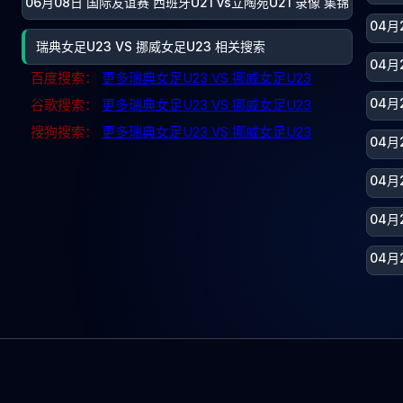
06月08日 国际友谊赛 西班牙U21 vs立陶宛U21 录像 集锦
04月
瑞典女足U23 VS 挪威女足U23 相关搜索
04月
百度搜索：
更多瑞典女足U23 VS 挪威女足U23
04月
谷歌搜索：
更多瑞典女足U23 VS 挪威女足U23
搜狗搜索：
更多瑞典女足U23 VS 挪威女足U23
04月
04月
04月
04月