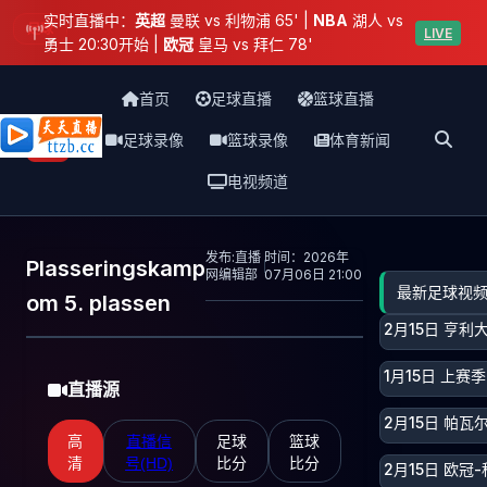
实时直播中：
英超
曼联 vs 利物浦 65' |
NBA
湖人 vs
足球
LIVE
勇士 20:30开始 |
欧冠
皇马 vs 拜仁 78'
首页
足球直播
篮球直播
足球录像
篮球录像
体育新闻
天天直播网
电视频道
发布:直播
时间：2026年
Plasseringskamp
网编辑部
07月06日 21:00
最新足球视
om 5. plassen
2月15日 亨
1月15日 上
直播源
2月15日 帕
高
直播信
足球
篮球
清
号(HD)
比分
比分
2月15日 欧