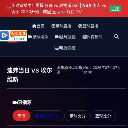
实时直播中：
英超
曼联 vs 利物浦 65' |
NBA
湖人 vs
足球
LIVE
勇士 20:30开始 |
欧冠
皇马 vs 拜仁 78'
首页
足球直播
篮球直播
足球录像
篮球录像
体育新闻
天天直播网
电视频道
发布:直播网编辑
时间：2026年07月07日
迪弗当日 VS 埃尔
部
02:00
维斯
直播源
高清
直播信号(HD)
足球比分
篮球比分