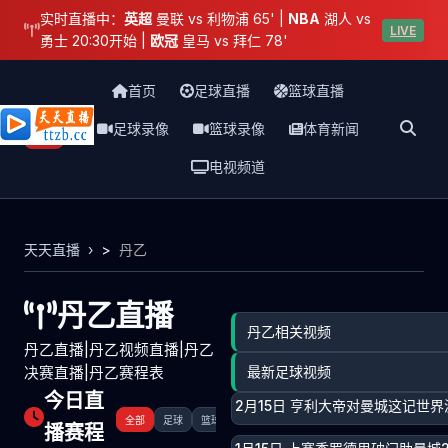
实时直播中：
英超
曼联 vs 利物浦 65' |
NBA
湖人 vs
LIVE
勇士 20:30开始 |
欧冠
皇马 vs 拜仁 78'
首页
足球直播
篮球直播
足球录像
篮球录像
体育新闻
天天直播网
电视频道
天天直播
>
丹乙
丹乙直播
丹乙相关视频
丹乙直播|丹乙视频直播|丹乙
最新足球视频
决赛直播|丹乙赛程表
今日直
2月15日 亨利大帝对曼城这记世
全部
足球
篮球
其它
播赛程