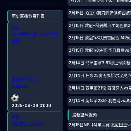
1月15日 上赛季罗德里破门助曼城
2月15日 帕瓦尔剪刀脚铲倒梅西被
历史直播节目列表
2月15日 欧冠-科曼弑旧主姆巴佩
丹乙
AB格莱萨克瑟 VS 纳斯特
2月15日 欧冠1/8决赛首回合 AC
维德
2月15日 欧冠1/8决赛 圣日耳曼v
2月14日 马萨雷塞3.81秒进球刷
2月14日 狂轰25脚无果恰尔汉奥
直播信号(HD)
足球比分
2月14日 西甲第21轮 西班牙人vs
2月14日 英超第23轮 利物浦vs埃
2025-09-06 01:00
最新篮球视频
丹乙
布拉布兰 VS 瑞秀
2月15日NBL(A)半决赛 悉尼国王