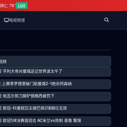
拜仁 78'
LIVE
电视频道
视频
5日 亨利大帝对曼城这记世界波太牛了
5日 上赛季罗德里破门助曼城2-1绝杀阿森纳
5日 帕瓦尔剪刀脚铲倒梅西被罚下
5日 欧冠-科曼弑旧主姆巴佩2球越位无效
日 欧冠1/8决赛首回合 AC米兰vs热刺 录像 集锦