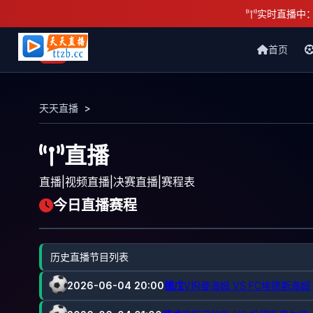
实时直播中
首页
天天直播网
天天直播
>
直播
直播|视频直播|决赛直播|赛程表
今日直播赛程
历史直播节目列表
2026-06-04 20:00
德戊
VfR曼海姆 VS FC埃德斯海姆