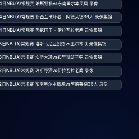
4日NBL(A)常规赛 珀斯野猫vs东南墨尔本凤凰 录像
4日NBL(A)常规赛 新西兰破坏者 - 阿德莱德36人 录像集锦
4日NBL(A)常规赛 悉尼国王 - 伊拉瓦拉老鹰 录像集锦
23日NBL(A)常规赛 塔斯马尼亚蚂蚁vs墨尔本联 录像集锦
23日NBL(A)常规赛 坎斯大班vs布里斯班子弹 录像集锦
2日NBL(A)常规赛 珀斯野猫vs伊拉瓦拉老鹰 录像
2日NBL(A)常规赛 东南墨尔本凤凰vs阿德莱德36人 录像