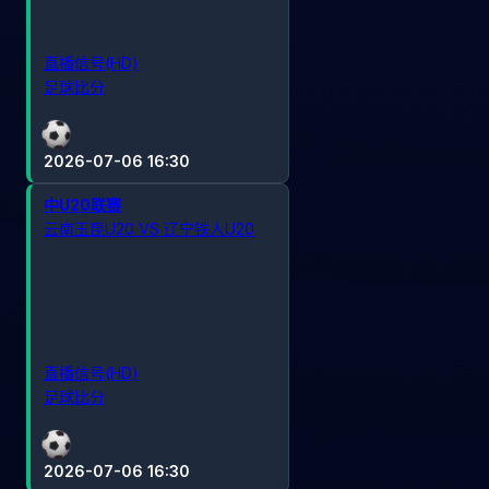
直播信号(HD)
足球比分
2026-07-06 16:30
中U20联赛
云南玉昆U20 VS 辽宁铁人U20
直播信号(HD)
足球比分
2026-07-06 16:30