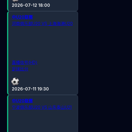
2026-07-12 18:00
中U20联赛
河南俱乐部U20 VS 上海海港U20
直播信号(HD)
足球比分
2026-07-11 19:30
中U20联赛
宁波俱乐部U20 VS 山东泰山U21