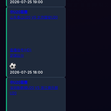
2026-07-25 19:00
中U20联赛
山东泰山U20 VS 北京国安U20
直播信号(HD)
足球比分
2026-07-25 18:00
中U20联赛
深圳新鹏城U20 VS 浙江俱乐部
U20