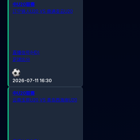
中U20联赛
辽宁铁人U20 VS 南通支云U20
直播信号(HD)
足球比分
2026-07-11 16:30
中U20联赛
云南玉昆U20 VS 青岛西海岸U20