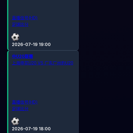
直播信号(HD)
足球比分
2026-07-19 19:00
中U20联赛
上海申花U20 VS 广东广州豹U20
直播信号(HD)
足球比分
2026-07-19 18:00