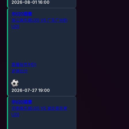
2026-08-01 16:00
中U20联赛
浙江俱乐部U20 VS 广东广州豹
U20
直播信号(HD)
足球比分
2026-07-27 19:00
中U20联赛
河南俱乐部U20 VS 湖北青年星
U20