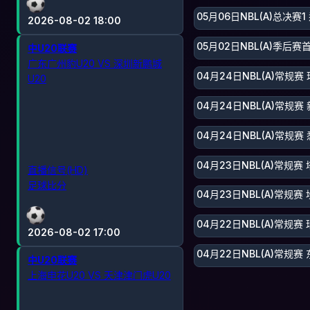
05月06日NBL(A)总决
2026-08-02 18:00
05月02日NBL(A)季后
中U20联赛
广东广州豹U20 VS 深圳新鹏城
04月24日NBL(A)常规
U20
04月24日NBL(A)常规
04月24日NBL(A)常规
04月23日NBL(A)常规
直播信号(HD)
足球比分
04月23日NBL(A)常规
04月22日NBL(A)常规
2026-08-02 17:00
04月22日NBL(A)常规
中U20联赛
上海申花U20 VS 天津津门虎U20