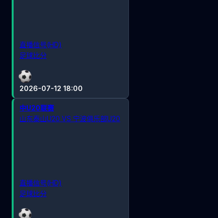
直播信号(HD)
足球比分
2026-07-12 18:00
中U20联赛
山东泰山U20 VS 宁波俱乐部U20
直播信号(HD)
足球比分