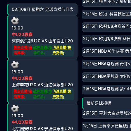
2月15日 帕瓦尔剪刀脚铲
08月08日 星期六 足球直播节目表
2月15日 欧冠-科曼弑旧
2月15日 欧冠1/8决赛首回
16:00
中U20联赛
2月15日 欧冠1/8决赛 
河南俱乐部U20 VS 山东泰山U20
黑白直播(高
战神直播(场
飞速直播(免
2月15日NBL(A)半决赛 
清赛事)
场红单)
费高清)
2月15日NBA常规赛 奇才
18:00
2月15日NBA常规赛 太阳v
中U20联赛
上海申花U20 VS 浙江俱乐部U20
2月15日NBA常规赛 凯尔
黑白直播(高
战神直播(场
飞速直播(免
清赛事)
场红单)
费高清)
最新足球视频
2月15日 亨利大帝对曼
19:00
中U20联赛
1月15日 上赛季罗德里破
北京国安U20 VS 宁波俱乐部U20