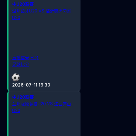
中U20联赛
温州茵才U20 VS 临沂奕虎勺哥
U20
直播信号(HD)
足球比分
2026-07-11 16:30
中U20联赛
兰州陇原竞技U20 VS 江西庐山
U20