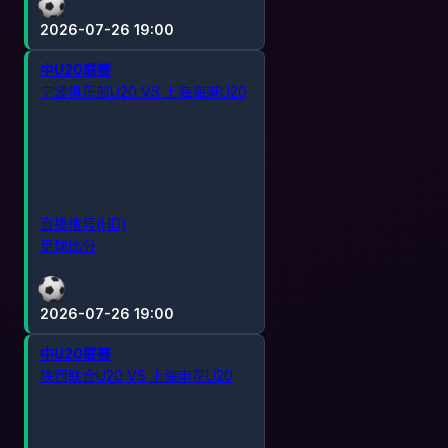
2026-07-26 19:00
中U20联赛
宁波俱乐部U20 VS 上海海港U20
直播信号(HD)
足球比分
2026-07-26 19:00
中U20联赛
陕西联合U20 VS 上海申花U20