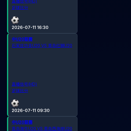
直播信号(HD)
足球比分
2026-07-11 16:30
中U20联赛
石家庄功夫U20 VS 青岛红狮U20
直播信号(HD)
足球比分
2026-07-11 09:30
中U20联赛
青岛海牛U20 VS 青岛西海岸U20