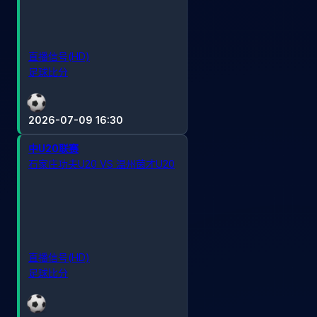
直播信号(HD)
足球比分
2026-07-09 16:30
中U20联赛
石家庄功夫U20 VS 温州茵才U20
直播信号(HD)
足球比分